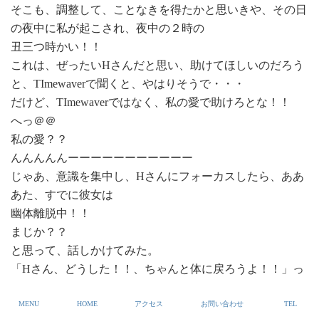
そこも、調整して、ことなきを得たかと思いきや、その日
の夜中に私が起こされ、夜中の２時の
丑三つ時かい！！
これは、ぜったいHさんだと思い、助けてほしいのだろう
と、TImewaverで聞くと、やはりそうで・・・
だけど、TImewaverではなく、私の愛で助けろとな！！
へっ＠＠
私の愛？？
んんんんんーーーーーーーーーーー
じゃあ、意識を集中し、Hさんにフォーカスしたら、ああ
あた、すでに彼女は
幽体離脱中！！
まじか？？
と思って、話しかけてみた。
「Hさん、どうした！！、ちゃんと体に戻ろうよ！！」っ
て、私が言ったって、
MENU
HOME
アクセス
お問い合わせ
TEL
聞きゃあせず・・・