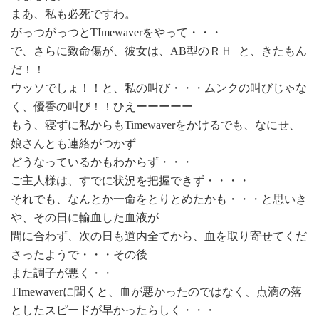
まあ、私も必死ですわ。
がっつがっつとTImewaverをやって・・・
で、さらに致命傷が、彼女は、AB型のＲＨ−と、きたもん
だ！！
ウッソでしょ！！と、私の叫び・・・ムンクの叫びじゃな
く、優香の叫び！！ひえーーーーー
もう、寝ずに私からもTimewaverをかけるでも、なにせ、
娘さんとも連絡がつかず
どうなっているかもわからず・・・
ご主人様は、すでに状況を把握できず・・・・
それでも、なんとか一命をとりとめたかも・・・と思いき
や、その日に輸血した血液が
間に合わず、次の日も道内全てから、血を取り寄せてくだ
さったようで・・・その後
また調子が悪く・・
TImewaverに聞くと、血が悪かったのではなく、点滴の落
としたスピードが早かったらしく・・・