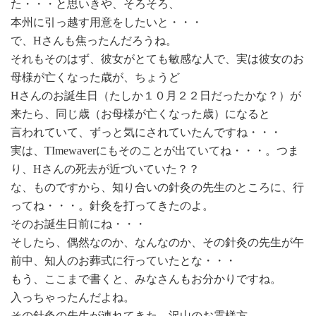
た・・・と思いきや、そろそろ、
本州に引っ越す用意をしたいと・・・
で、Hさんも焦ったんだろうね。
それもそのはず、彼女がとても敏感な人で、実は彼女のお
母様が亡くなった歳が、ちょうど
Hさんのお誕生日（たしか１０月２２日だったかな？）が
来たら、同じ歳（お母様が亡くなった歳）になると
言われていて、ずっと気にされていたんですね・・・
実は、TImewaverにもそのことが出ていてね・・・。つま
り、Hさんの死去が近づいていた？？
な、ものですから、知り合いの針灸の先生のところに、行
ってね・・・。針灸を打ってきたのよ。
そのお誕生日前にね・・・
そしたら、偶然なのか、なんなのか、その針灸の先生が午
前中、知人のお葬式に行っていたとな・・・
もう、ここまで書くと、みなさんもお分かりですね。
入っちゃったんだよね。
その針灸の先生が連れてきた、沢山のお霊様方