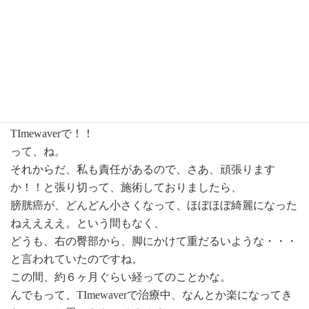
の周りの家族の反対に押され・・・
ご主人ももちろん、息子さんも、ご主人のご兄弟も・・・
（ドクターたちもいるのね・・・）
それでも彼女は、病院に行きたくない！！ということで、
ご家族とも（息子さんと、娘さん）話し合って。。。ちと
強く私も押したんですね。
大丈夫！！
TImewaverで！！
って、ね。
それからだ、私も責任があるので、さあ、頑張ります
か！！と張り切って、施術しておりましたら、
膀胱癌が、どんどん小さくなって、ほぼほぼ綺麗になった
ねええええ。という間もなく、
どうも、右の臀部から、脚にかけて重だるいような・・・
と言われていたのですね。
この間、約６ヶ月ぐらい経ってのことかな。
んでもって、TImewaverで治療中、なんとか楽になってき