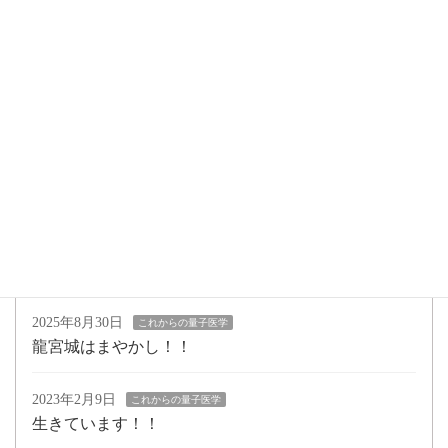
2025年11月3日
これからの量子医学
新Timewaver施術内容・時間・料金
2025年10月26日
これからの量子医学
ブロック／追い風
2025年9月17日
これからの量子医学
操作される。
2025年9月5日
これからの量子医学
タイム君改、大夢君
2025年8月30日
これからの量子医学
龍宮城はまやかし！！
2023年2月9日
これからの量子医学
生きています！！