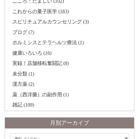
こころ・たましい (102)
これからの量子医学 (183)
スピリチュアルカウンセリング (3)
ブログ (7)
ホルミシスとテラヘルツ療法 (1)
健康いろいろ (16)
実録！店舗移転奮闘記 (8)
未分類 (1)
漢方薬 (2)
薬（西洋藥）の副作用 (1)
雑記 (109)
月別アーカイブ