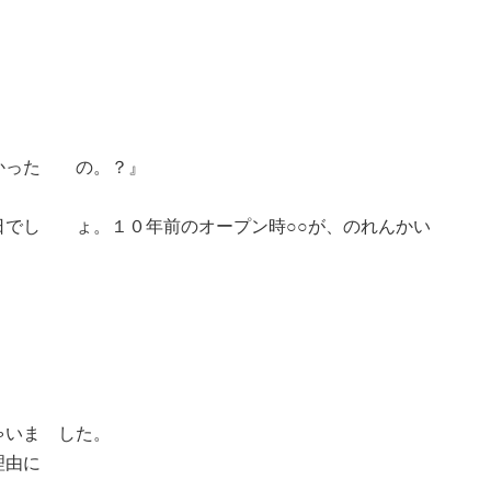
わかった の。？』
日でし ょ。１０年前のオープン時○○が、のれんかい
ゃいま した。
理由に