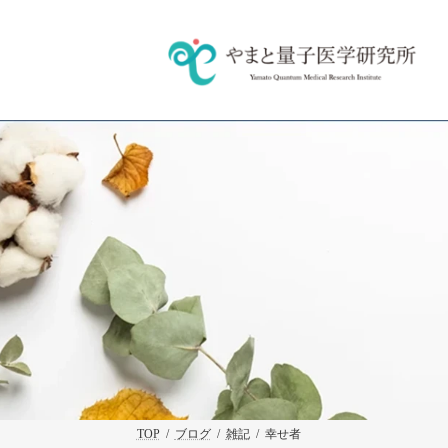
コ
ナ
ン
ビ
テ
ゲ
ン
ー
ツ
シ
へ
ョ
ス
ン
キ
に
ッ
移
プ
動
TOP
ブログ
雑記
幸せ者