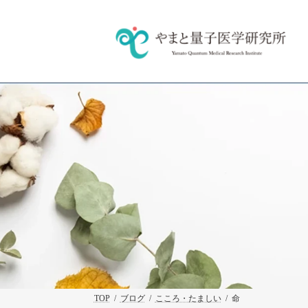
コ
ナ
ン
ビ
テ
ゲ
ン
ー
ツ
シ
へ
ョ
ス
ン
キ
に
ッ
移
プ
動
TOP
ブログ
こころ・たましい
命