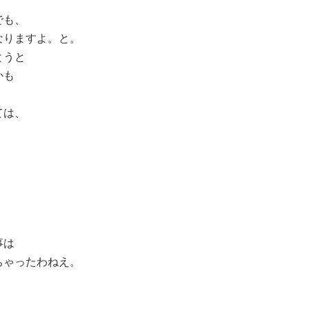
でも、
なりますよ。と。
とうと
かも
ては、
事は
ちゃったわねえ。