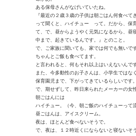
ある保母さんがなげいていたね。
『最近の２歳３歳の子供は朝ごはん何食べて
って聞くと、ハイチュー って。だから、保
て、で、昼からようやく元気になるから、昼
中まで、起きているんです。』とのこと。
で、ご家族に聞いても、家では何でも無いで
ちゃんとご飯も食べてます。
と言われると、何もそれ以上はいえないんで
また、今多動性のお子さんは、小学生ではな
保育園児まで、下がってきているらしいです
で、期せずして、昨日来られたメーカーの女
朝ごはんには
ハイチュー。（今、朝ご飯のハイチューって
昼ごはんは、アイスクリーム。
夜は、ほとんど食べないそうで。
で、夜は、１２時近くにならないと寝ないそ