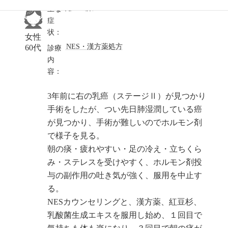
乳癌・肺癌
主な
症
状：
女性
NES・漢方薬処方
60代
診療
内
容：
3年前に右の乳癌（ステージⅡ）が見つかり
手術をしたが、つい先日肺湿潤している癌
が見つかり、手術が難しいのでホルモン剤
で様子を見る。
朝の痰・疲れやすい・足の冷え・立ちくら
み・ステレスを受けやすく、ホルモン剤投
与の副作用の吐き気が強く、服用を中止す
る。
NESカウンセリングと、漢方薬、紅豆杉、
乳酸菌生成エキスを服用し始め、１回目で