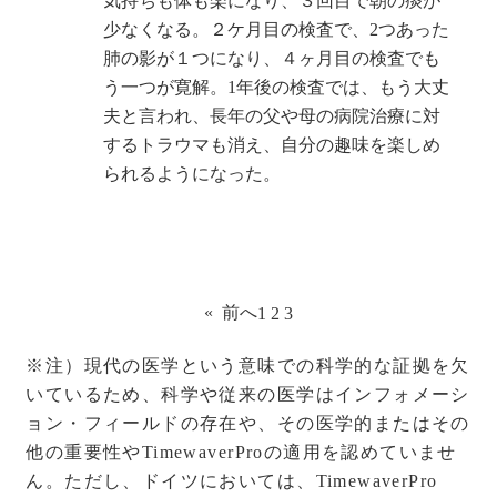
気持ちも体も楽になり、３回目で朝の痰が
少なくなる。２ケ月目の検査で、2つあった
肺の影が１つになり、４ヶ月目の検査でも
う一つが寛解。1年後の検査では、もう大丈
夫と言われ、長年の父や母の病院治療に対
するトラウマも消え、自分の趣味を楽しめ
られるようになった。
«
前へ
1
2
3
※注）現代の医学という意味での科学的な証拠を欠
いているため、科学や従来の医学はインフォメーシ
ョン・フィールドの存在や、その医学的またはその
他の重要性やTimewaverProの適用を認めていませ
ん。ただし、ドイツにおいては、TimewaverPro