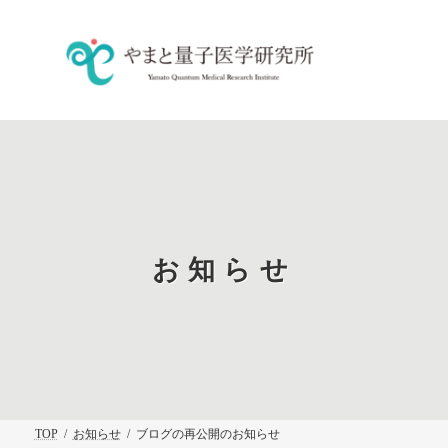
コ
ナ
ン
ビ
テ
ゲ
ン
ー
ツ
シ
へ
ョ
ス
ン
キ
に
ッ
移
プ
動
お知らせ
TOP
お知らせ
ブログの再公開のお知らせ