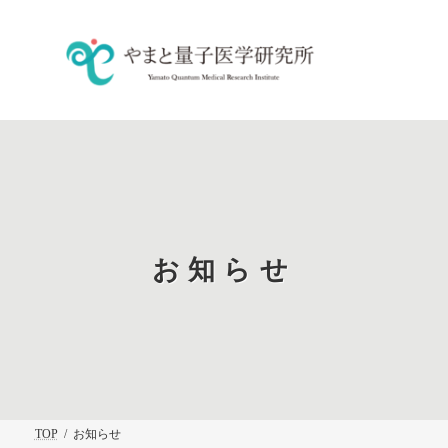
コ
ナ
ン
ビ
テ
ゲ
ン
ー
ツ
シ
へ
ョ
ス
ン
キ
に
ッ
移
プ
動
お知らせ
TOP
お知らせ