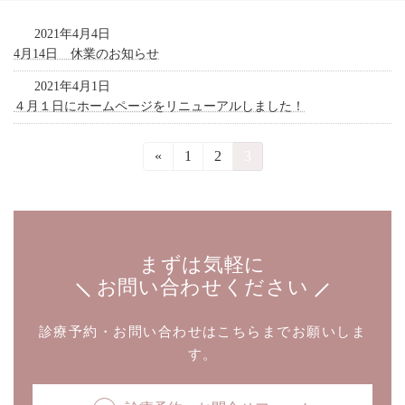
2021年4月4日
4月14日 休業のお知らせ
2021年4月1日
４月１日にホームページをリニューアルしました！
投
«
固
1
固
2
固
3
稿
定
定
定
の
ペ
ペ
ペ
ー
ー
ー
ペ
ジ
ジ
ジ
ー
ジ
まずは気軽に
送
お問い合わせください
り
診療予約・お問い合わせはこちらまでお願いしま
す。